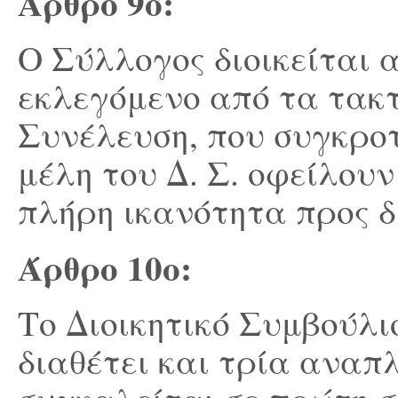
Άρθρο 9
ο
:
Ο Σύλλογος διοικείται 
εκλεγόμενo από τα τακτ
Συνέλευση, που συγκροτ
μέλη του Δ. Σ. οφείλου
πλήρη ικανότητα προς δ
Άρθρο 10
ο
:
Το Διοικητικό Συμβούλι
διαθέτει και τρία αναπ