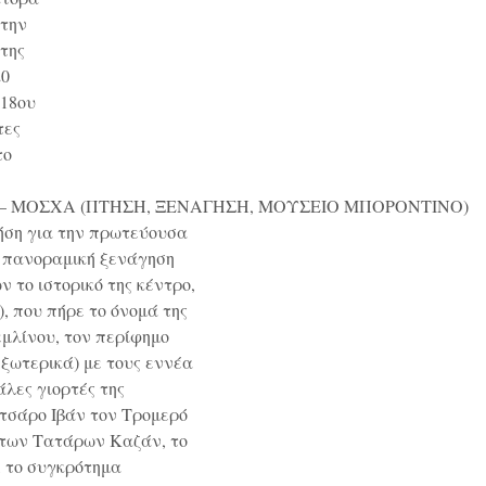
 την
της
20
 18ου
τες
το
 – ΜΟΣΧΑ (ΠΤΗΣΗ, ΞΕΝΑΓΗΣΗ, ΜΟΥΣΕΙΟ ΜΠΟΡΟΝΤΙΝΟ)
ήση για την πρωτεύουσα
ι πανοραμική ξενάγηση
 το ιστορικό της κέντρο,
, που πήρε το όνομά της
μλίνου, τον περίφημο
εξωτερικά) με τους εννέα
λες γιορτές της
 τσάρο Ιβάν τον Τρομερό
 των Τατάρων Καζάν, το
, το συγκρότημα