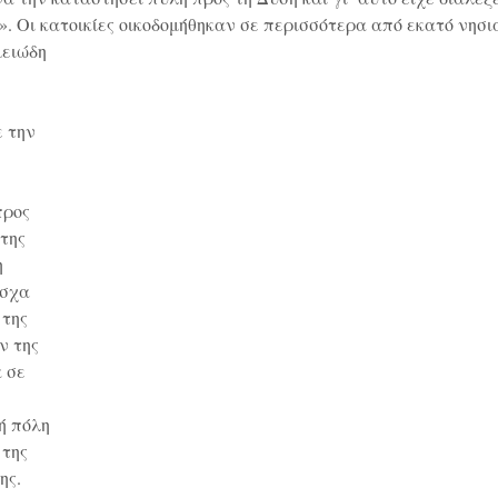
 Οι κατοικίες οικοδομήθηκαν σε περισσότερα από εκατό νησιά
μειώδη
ε την
προς
της
η
όσχα
 της
ν της
 σε
ή πόλη
 της
ης.