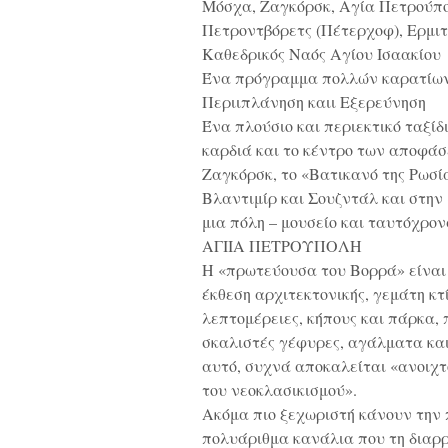
Μόσχα, Ζαγκόρσκ, Αγία Πετρούπο
Πετροντβόρετς (Πέτερχοφ), Ερμι
Καθεδρικός Ναός Αγίου Ισαακίου
Ένα πρόγραμμα πολλών καρατίων 
Περιιπλάνηση καιι Εξερεύνηση
Ένα πλούσιο και περιεκτικό ταξίδ
καρδιά και το κέντρο των αποφάσ
Ζαγκόρσκ, το «Βατικανό της Ρωσί
Βλαντιμίρ και Σουζντάλ και στην
μια πόλη – μουσείο και ταυτόχρον
ΑΓΙΙΑ ΠΕΤΡΟΥΠΟΛΗ
Η «πρωτεύουσα του Βορρά» είναι 
έκθεση αρχιτεκτονικής, γεμάτη κτ
λεπτομέρειες, κήπους και πάρκα,
σκαλιστές γέφυρες, αγάλματα και
αυτό, συχνά αποκαλείται «ανοιχτ
του νεοκλασικισμού».
Ακόμα πιο ξεχωριστή κάνουν την 
πολυάριθμα κανάλια που τη διαρρ