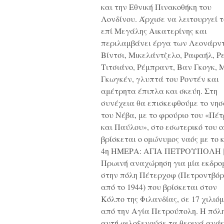
και την Εθνική Πινακοθήκη του
Λονδίνου. Άρχισε να λειτουργεί τ
επί Μεγάλης Αικατερίνης και
περιλαμβάνει έργα των Λεονάρν
Βίντσι, Μικελάντζελο, Ραφαήλ, Ρ
Τιτσιάνο, Ρέμπραντ, Βαν Γκογκ, Μ
Γκωγκέν, γλυπτά του Ροντέν και
αμέτρητα έπιπλα και σκεύη. Στη
συνέχεια θα επισκεφθούμε το νησ
του Νέβα, με το φρούριο του «Πέ
και Παύλου», στο εσωτερικό του ο
βρίσκεται ο ομώνυμος ναός με το 
4η ΗΜΕΡΑ: ΑΓΙΑ ΠΕΤΡΟΥΠΟΛΗ
Πρωινή αναχώρηση για μία εκδρο
στην πόλη Πέτερχοφ (Πετροντβόρ
από το 1944) που βρίσκεται στον
Κόλπο της Φιλανδίας, σε 17 χιλιό
από την Αγία Πετρούπολη. Η πόλ
αυτή φιλοξενούσε τα θερινά ανά