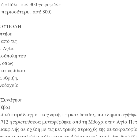
 ή «Πόλη των 300 γεφυρών»
 περισσότερες από 800).
ΤΡΟΥΠΟΛΗ
 πτήση
 από τις
ν Αγία
λούπολη του
, όπως
 τα νησάκια
. Άφιξη,
νοδοχείο
(Ξενάγηση
Νέβα)
ασικό παράδειγμα «τεχνητής» πρωτεύουσας, που δημιουργήθηκ
 1712 η πρωτεύουσα μεταφέρθηκε από τη Μόσχα στην Αγία Πε
ακρινής σε σχέση με τις κεντρικές περιοχές της αυτοκρατορί
α την καταστήσει πύλη προς τη Δύση και γι’ αυτό είχε διαλέξε