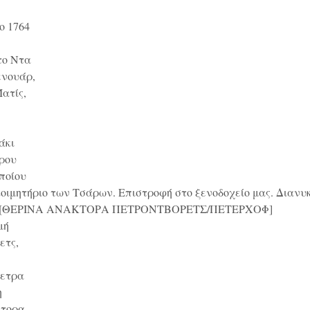
ο 1764
το Ντα
ενουάρ,
ατίς,
άκι
τρου
ποίου
κοιμητήριο των Τσάρων. Επιστροφή στο ξενοδοχείο μας. Διανυ
 [ΘΕΡΙΝΑ ΑΝΑΚΤΟΡΑ ΠΕΤΡΟΝΤΒΟΡΕΤΣ/ΠΕΤΕΡΧΟΦ]
μή
ετς,
μετρα
η
κτορα