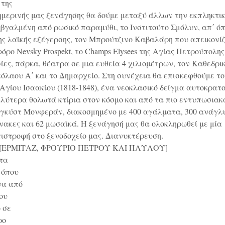
 της
σημερινής μας ξενάγησης θα δούμε μεταξύ άλλων την εκπληκτι
 βγαλμένη από ρωσικό παραμύθι, το Ινστιτούτο Σμόλυν, απ΄ όπ
της λαϊκής εξέγερσης, τον Μπρούτζινο Καβαλάρη που απεικονίζ
ρο Nevsky Prospekt, το Champs Elysees της Αγίας Πετρούπολης
ίες, πάρκα, θέατρα σε μια ευθεία 4 χιλιομέτρων, τον Καθεδρι
όλαου Α΄ και το Δημαρχείο. Στη συνέχεια θα επισκεφθούμε τ
γίου Ισαακίου (1818-1848), ένα νεοκλασικό δείγμα αυτοκρατ
αλύτερα θολωτά κτίρια στον κόσμο και από τα πιο εντυπωσιακά
Ωγκύστ Μονφεράν, διακοσμημένο με 400 αγάλματα, 300 ανάγλ
νακες και 62 μωσαϊκά. Η ξενάγησή μας θα ολοκληρωθεί με μία
ιστροφή στο ξενοδοχείο μας. Διανυκτέρευση.
[ΕΡΜΙΤΑΖ, ΦΡΟΥΡΙΟ ΠΕΤΡΟΥ ΚΑΙ ΠΑΥΛΟΥ]
 τα
 όπου
να από
ου
ο σε
ρο