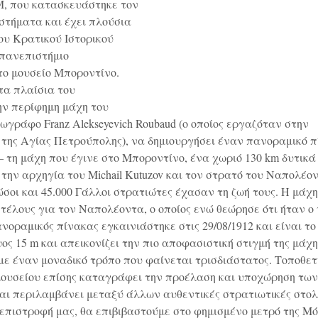
 που κατασκευάστηκε τον
αστήματα και έχει πλούσια
του Κρατικού Ιστορικού
 πανεπιστήμιο
το μουσείο Μποροντίνο.
στα πλαίσια του
ην περίφημη μάχη του
γράφο Franz Alekseyevich Roubaud (ο οποίος εργαζόταν στην
της Αγίας Πετρούπολης), να δημιουργήσει έναν πανοραμικό π
 τη μάχη που έγινε στο Μποροντίνο, ένα χωριό 130 km δυτικά
ην αρχηγία του Michail Kutuzov και τον στρατό του Ναπολέον
ώσοι και 45.000 Γάλλοι στρατιώτες έχασαν τη ζωή τους. Η μάχη
έλους για τον Ναπολέοντα, ο οποίος ενώ θεώρησε ότι ήταν ο 
ραμικός πίνακας εγκαινιάστηκε στις 29/08/1912 και είναι το
ψος 15 m και απεικονίζει την πιο αποφασιστική στιγμή της μάχης
 με έναν μοναδικό τρόπο που φαίνεται τρισδιάστατος. Τοποθετ
υ μουσείου επίσης καταγράφει την προέλαση και υποχώρηση των
ι περιλαμβάνει μεταξύ άλλων αυθεντικές στρατιωτικές στολ
επιστροφή μας, θα επιβιβαστούμε στο φημισμένο μετρό της Μό