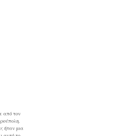
ε από τον
τρούπολη.
ας ήταν μια
ι αυτό το