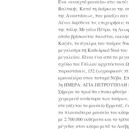
Ένα «ανοιχτό μουσείο» στις ακτές
Βαλτικής. Κατά τη διάρκεια της 
της Αναστάσεως, που μοιάζει σαν
Λένιν διηύθυνε τις επιχειρήσεις 
της πόλης Μεγάλο Πέτρο, τη Λεωφό
οποία βρίσκονται παλάτια, εκκλησ
Καζάν, το άγαλμα του τσάρου Νικ
μεγαλοπρεπή Καθεδρικό Ναό του Α
μεγαλείου. Είναι ένα από τα μεγ
σχέδιο του Γάλλου αρχιτέκτονα 
παραστάσεις, 152 ζωγραφικούς πί
κρουαζιέρα στον ποταμό Νέβα. Επ
3η ΗΜΕΡΑ: ΑΓΙΑ ΠΕΤΡΟΥΠΟΛΗ 
Σήμερα το πρωί θα επισκεφθούμε
χειμερινά ανάκτορα των τσάρων,
στεγάζεται το μουσείο Ερμιτάζ, έ
τα πλουσιότερα μουσεία του κόσμ
με 2.700.000 εκθέματα και το τρίτ
μέγεθος στον κόσμο μετά το Λούβ