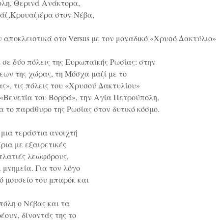
λη, Θερινά Ανάκτορα,
τάζ,Κρουαζιέρα στον Νέβα,
αποκλειστικά στο Versus με τον μοναδικό «Χρυσό Δακτύλιο»
ι σε δύο πόλεις της Ευρωπαϊκής Ρωσίας: στην
εων της χώρας, τη Μόσχα μαζί με το
ας», τις πόλεις του «Χρυσού Δακτυλίου»
 «Βενετία του Βορρά», την Αγία Πετρούπολη,
α το παράθυρο της Ρωσίας στον δυτικό κόσμο.
μια τεράστια ανοιχτή
ίρια με εξαιρετικές
 πλατιές λεωφόρους,
 μνημεία. Για τον λόγο
ό μουσείο του μπαρόκ και
πόλη ο Νέβας και τα
έουν, δίνοντάς της το