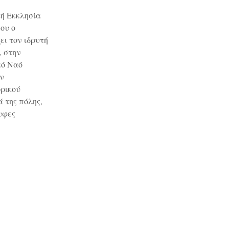
κή Εκκλησία
ου ο
ει τον ιδρυτή
, στην
κό Ναό
ον
ορικού
 της πόλης,
υφες