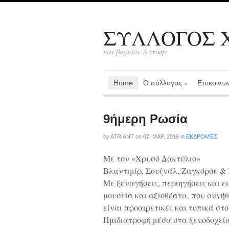
ΣΥΛΛΟΓΟΣ Χ
και βορείου Αττικής
Home
Ο σύλλογος
Επικοινω
9ήμερη Ρωσία
by
ATRIANT
on
07. ΜΑΡ, 2019
in
ΕΚΔΡΟΜΈΣ
Με τον «Χρυσό Δακτύλιο»
Βλαντιμίρ, Σουζνάλ, Ζαγκόρσκ &
Με ξεναγήσεις, περιηγήσεις και ει
μουσεία και αξιοθέατα, που συνή
είναι προαιρετικές και τοπικά στ
Ημιδιατροφή μέσα στα ξενοδοχεί