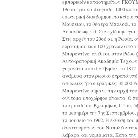
εμπορικών καταστημάτων ΓΚΟΥΜ,
19ο αι. για να στεγάσει 1000 κατ
εσωτερική διακόσμηση, το κτίριο 
Μουσείου, το θέατρο Μπολσόι, το
Λομονόσωφ κ.ά. Συνεχίζουμε για 
Στις αρχές του 20ού αι. η Ρωσία, 
εορτασμού των 100 χρόνων από τ
Μποροντίνο, ανέθεσε στον Ρώσο ζω
Αυτοκρατορική Ακαδημία Τεχνών 
γεγονότα που συνέβησαν το 1812 –
ανάμεσα στον ρωσικό στρατό υπό τ
απώλειες ήταν τραγικές: 35.000 Ρ
Μποροντίνο σήμανε την αρχή του τ
σύντομα υποχώρησε άτακτα. Ο πανο
του μουσείου. Έχει μήκος 115 m, ύ
το μεσημέρι της 7ης Σεπτεμβρίου,
το μουσείο το 1962. Η έκθεση το
στρατευμάτων του Ναπολέοντα κα
λάβαρα και νομίσματα. Κατά την 