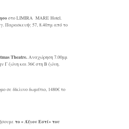
ησο
στο LIMIRA MARE Hotel.
γ. Παρασκευής 57, 8.40πμ από το
stmas
Theatre
.
Αναχώρηση 7.00μμ
ν Γ ζώνη και 36€ στη Β ζώνη.
ομο σε δίκλινο δωμάτιο, 1480€ το
το « Άξιον Εστί» του
θήσουμε