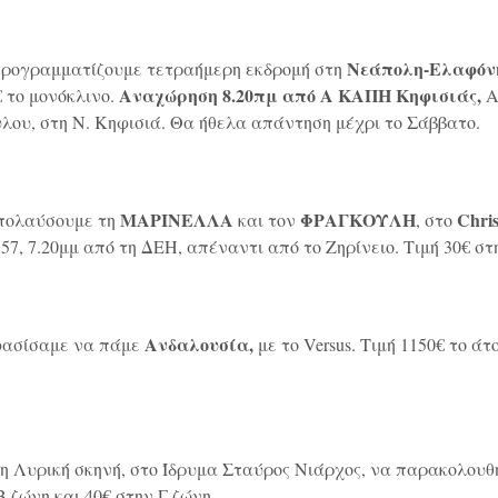
Νεάπολη-Ελαφόν
προγραμματίζουμε τετραήμερη εκδρομή στη
Αναχώρηση 8.20πμ από Α ΚΑΠΗ Κηφισιάς,
€ το μονόκλινο.
Α
υλου, στη Ν. Κηφισιά. Θα ήθελα απάντηση μέχρι το Σάββατο.
ΜΑΡΙΝΕΛΛΑ
ΦΡΑΓΚΟΥΛΗ
Chri
πολαύσουμε τη
και τον
, στο
, 7.20μμ από τη ΔΕΗ, απέναντι από το Ζηρίνειο. Τιμή 30€ στη
Ανδαλουσία,
ασίσαμε να πάμε
με το Versus. Τιμή 1150€ το άτ
η Λυρική σκηνή, στο Ίδρυμα Σταύρος Νιάρχος, να παρακολου
Β ζώνη και 40€ στην Γ ζώνη.