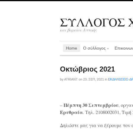
ΣΥΛΛΟΓΟΣ Χ
και βορείου Αττικής
Home
Ο σύλλογος
Επικοινω
Οκτώβριος 2021
by
ATRIANT
on
23. ΣΕΠ, 2021
in
ΕΚΔΗΛΏΣΕΙΣ-Δ
Πέμπτη 30 Σεπτεμβρίου
–
, οργ
Ερυθραία
. Τηλ. 2108002031, Τιμ
Δηλώστε μας για να ξέρουμε τον 