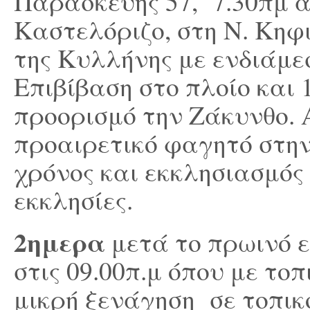
Παρασκευής 57, 7.30πμ απ
Καστελόριζο, στη Ν. Κηφι
της Κυλλήνης με ενδιάμε
Επιβίβαση στο πλοίο και
προορισμό την Ζάκυνθο. 
προαιρετικό φαγητό στη
χρόνος και εκκλησιασμός 
εκκλησίες.
2ημερα
μετά το πρωινό 
στις 09.00π.μ όπου με το
μικρή ξενάγηση σε τοπικ