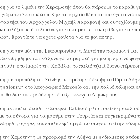
η για το λιμάνι της Κεραμωτής όπου θα πάρουμε το καράβι γ
χώρο του3ου αιώνα π Χ με το αρχαίο θέατρο που έχει ο χώρος
οναστήρι τού Αρχαγγέλου Μιχαήλ παραμονή και συνεχίζουμε β
θα καταλήξουμε στο λιμάνι για να πάρουμε το καράβι για να ε
ωση. Φροντίστε να έχετε φούστα για το μοναστήρι!
η για την μόνη της Εικοσιφοινίσσης. Μετά την παραμονή μας
 Ξενάγηση με τοπικό ξεναγό, παραμονή για μεσημεριανό φαγ
απνού η στο Ιμαρέτ της Καβάλας το παλιό τζαμί διανυκτέρευση
η για την πόλη της Ξάνθης με πρώτη επίσκεψη το Πόρτο Λάγο
ης επίσκεψη στο λαογραφικό Μουσείο και την παλιά πόλη και 
ου θα διανυκτερεύσουμε, στο ξενοδοχείο Δημόκριτος.
η με πρώτη στάση το Σουφλί. Επίσκεψη στο μουσείο μεταξιού 
ε τα σύνορα για να μπούμε στην Τουρκία και συγκεκριμένα 
νάγηση , αγορές και επιστροφή αργά το απόγευμα στην πόλη 
της Κομοτηνής με προορισμό την Αθήνα με ενδιάμεσες στάσε