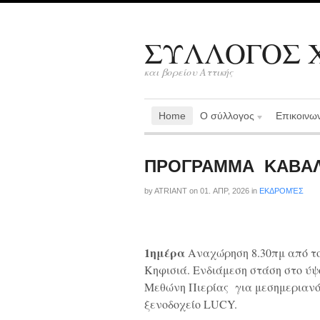
ΣΥΛΛΟΓΟΣ Χ
και βορείου Αττικής
Home
Ο σύλλογος
Επικοινω
ΠΡΟΓΡΑΜΜΑ ΚΑΒΑΛ
by
ATRIANT
on
01. ΑΠΡ, 2026
in
ΕΚΔΡΟΜΈΣ
1ημέρα
Αναχώρηση 8.30πμ από το 
Κηφισιά. Ενδιάμεση στάση στο ύψ
Μεθώνη Πιερίας για μεσημεριανό
ξενοδοχείο LUCY.