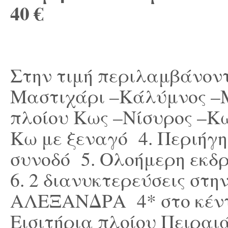
4
0 €
Στην τιμή περιλαμβάνοντα
Μαστιχάρι –Κάλύμνος –Μ
πλοίου Κως –Νίσυρος –Κ
Κω με ξεναγό 4. Περιήγη
συνοδό 5. Ολοήμερη εκδ
6. 2 διανυκτερεύσεις στη
ΑΛΕΞΑΝΔΡΑ 4* στο κέντρ
Εισιτήρια πλοίου Πειραι